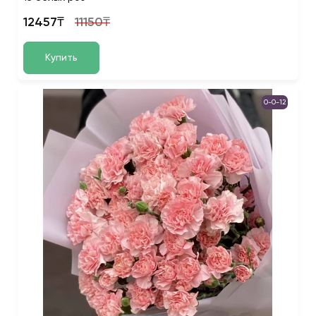
12457₸
11150₸
Купить
0-0-12