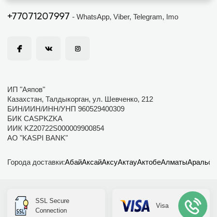
+77071207997
- WhatsApp, Viber, Telegram, Imo
ИП "Аяпов"
Казахстан, Талдыкорган, ул. Шевченко, 212
БИН/ИИН/ИНН/УНП 960529400309
БИК CASPKZKA
ИИК KZ20722S000009900854
АО "KASPI BANK"
Города доставки:
Абай
Аксай
Аксу
Актау
Актобе
Алматы
Аральск
SSL Secure
Visa
Connection