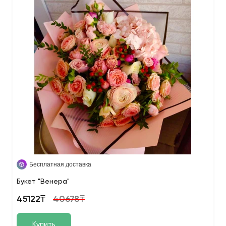
Бесплатная доставка
Букет "Венера"
45122₸
40678₸
Купить