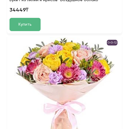
Букет из лилий и ирисов "Воздушное облако"
34449₸
Купить
0-0-12