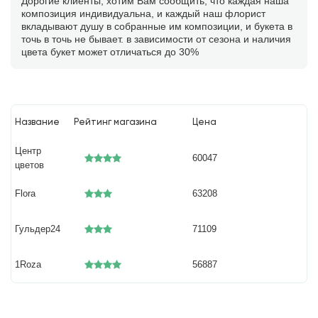
Дорогие клиенты, хотим Вам сообщить, что каждая наша
композиция индивидуальна, и каждый наш флорист
вкладывают душу в собранные им композиции, и букета в
точь в точь не бывает. в зависимости от сезона и наличия
цвета букет может отличаться до 30%
Название
Рейтинг магазина
Цена
Центр
60047
цветов
Flora
63208
Гульдер24
71109
1Roza
56887