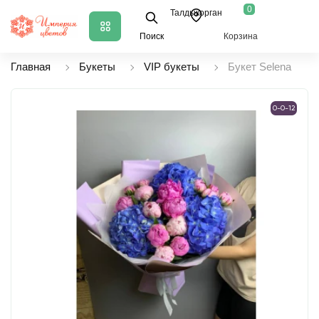
0
Талдыкорган
Поиск
Корзина
Главная
Букеты
VIP букеты
Букет Selena
0-0-12