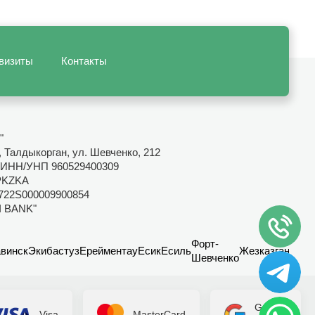
визиты
Контакты
"
, Талдыкорган, ул. Шевченко, 212
ИНН/УНП 960529400309
PKZKA
722S000009900854
I BANK"
Форт-
винск
Экибастуз
Ерейментау
Есик
Есиль
Жезказган
Канд
Шевченко
Google
Visa
MasterCard