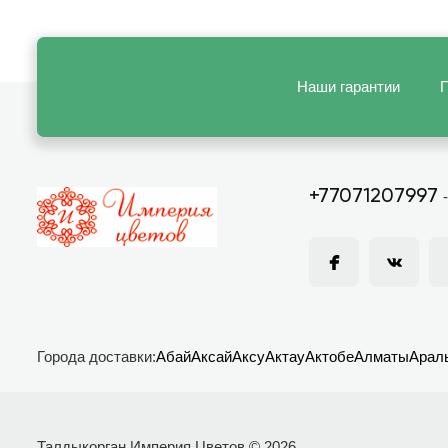
Наши гарантии
П
+77071207997
Города доставки:
Абай
Аксай
Аксу
Актау
Актобе
Алматы
Арал
Талдыкорган Империя Цветов © 2026