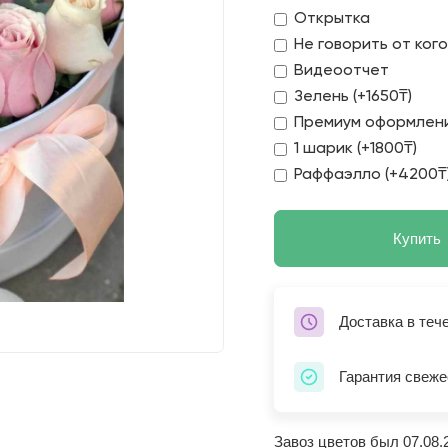
Открытка
Не говорить от ког
Видеоотчет
Зелень (+1650₸)
Премиум оформлени
1 шарик (+1800₸)
Раффаэлло (+4200₸
Купить
Доставка в теч
Гарантия свеже
Завоз цветов был 07.08.