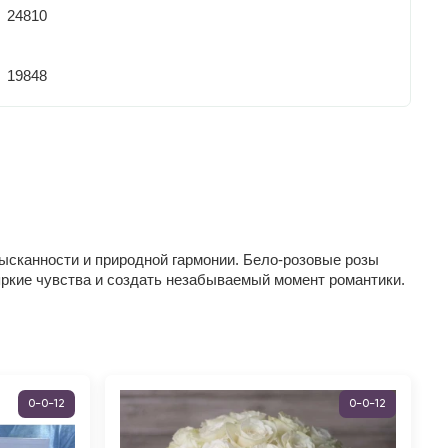
24810
19848
зысканности и природной гармонии. Бело-розовые розы
 яркие чувства и создать незабываемый момент романтики.
0-0-12
0-0-12