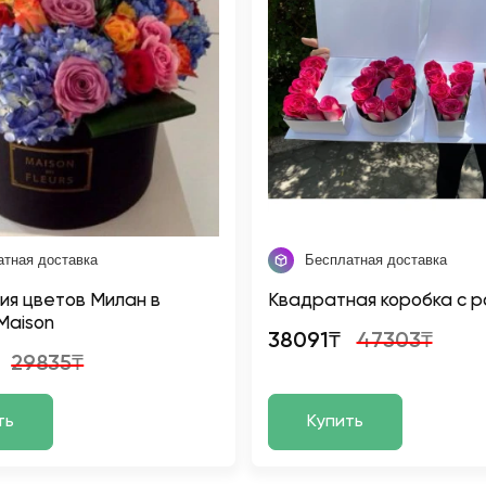
атная доставка
Бесплатная доставка
ия цветов Милан в
Квадратная коробка с р
Maison
38091₸
47303₸
29835₸
ть
Купить