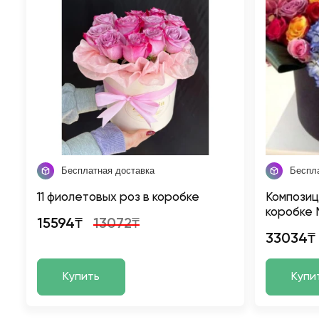
Бесплатная доставка
Беспл
11 фиолетовых роз в коробке
Композиц
коробке 
15594₸
13072₸
33034₸
Купить
Купи