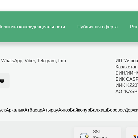
олитика конфиденциальности
Публичная оферта
Рек
- WhatsApp, Viber, Telegram, Imo
ИП "Аяпов
Казахстан
БИН/ИИН/
БИК CAS
ИИК KZ20
АО "KASP
ьск
Аркалык
Атбасар
Атырау
Аягоз
Байконур
Балхаш
Боровое
Держа
SSL
Secure