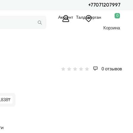
+77071207997
0
Аккаунт
Талдыкорган
Корзина
0 отзывов
1838₸
ги