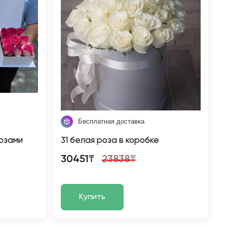
Бесплатная доставка
озами
31 белая роза в коробке
30451₸
23838₸
Купить