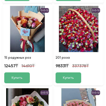
0-0-12
0-0-12
15 радужных роз
201 роза
12457₸
14610₸
98331₸
337378₸
Купить
Купить
0-0-12
0-0-12