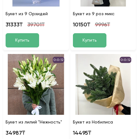
Букет из 9 Орхидей
Букет из 9 роз микс
31333₸
39701₸
10150₸
9996₸
Купить
Купить
0-0-12
0-0-12
Букет из лилий "Нежность"
Букет из Нобилиса
34987₸
14495₸