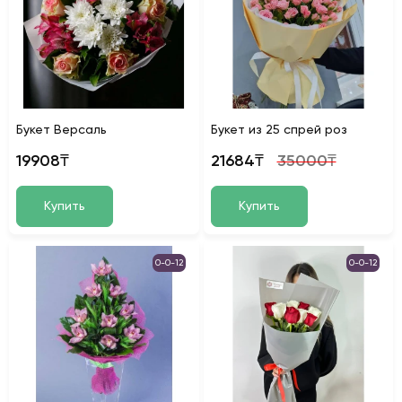
Букет Версаль
Букет из 25 спрей роз
19908₸
21684₸
35000₸
Купить
Купить
0-0-12
0-0-12