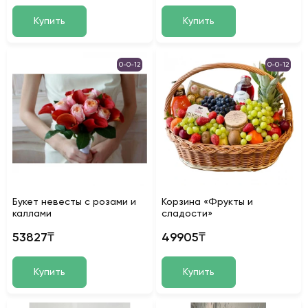
Купить
Купить
0-0-12
0-0-12
Букет невесты с розами и
Корзина «Фрукты и
каллами
сладости»
53827₸
49905₸
Купить
Купить